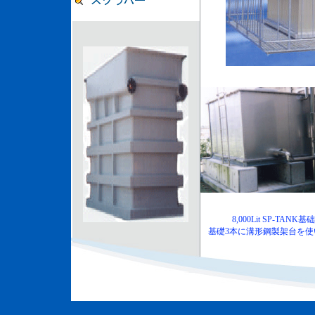
8,000Lit SP-TANK基础
基礎3本に溝形鋼製架台を使